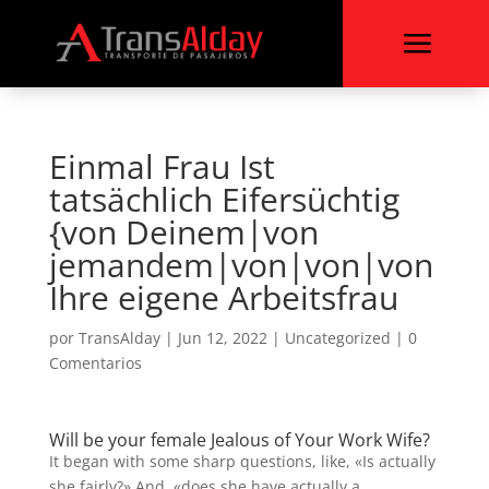
a
Einmal Frau Ist
tatsächlich Eifersüchtig
{von Deinem|von
jemandem|von|von|von
Ihre eigene Arbeitsfrau
por
TransAlday
|
Jun 12, 2022
|
Uncategorized
|
0
Comentarios
Will be your female Jealous of Your Work Wife?
It began with some sharp questions, like, «Is actually
she fairly?» And, «does she have actually a