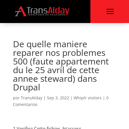
a
De quelle maniere
reparer nos problemes
500 (faute appartement
du le 25 avril de cette
annee steward) dans
Drupal
por
TransAlday
|
Sep 3, 2022
|
Whiplr visitors
|
0
Comentarios
1 Verifiez Cette fichier .htaccess