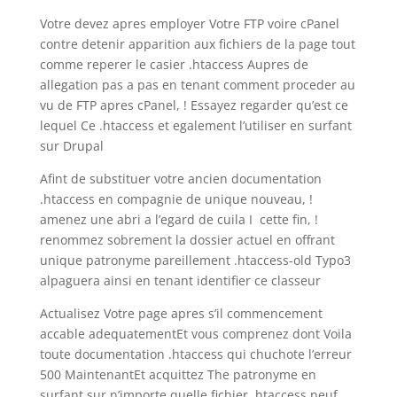
Votre devez apres employer Votre FTP voire cPanel
contre detenir apparition aux fichiers de la page tout
comme reperer le casier .htaccess Aupres de
allegation pas a pas en tenant comment proceder au
vu de FTP apres cPanel, ! Essayez regarder qu’est ce
lequel Ce .htaccess et egalement l’utiliser en surfant
sur Drupal
Afint de substituer votre ancien documentation
.htaccess en compagnie de unique nouveau, !
amenez une abri a l’egard de cuila I cette fin, !
renommez sobrement la dossier actuel en offrant
unique patronyme pareillement .htaccess-old Typo3
alpaguera ainsi en tenant identifier ce classeur
Actualisez Votre page apres s’il commencement
accable adequatementEt vous comprenez dont Voila
toute documentation .htaccess qui chuchote l’erreur
500 MaintenantEt acquittez The patronyme en
surfant sur n’importe quelle fichier .htaccess neuf