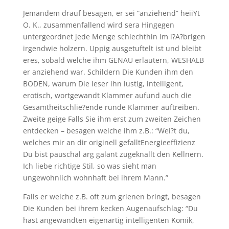
Jemandem drauf besagen, er sei “anziehend” heiiYt
O. K., zusammenfallend wird sera Hingegen
untergeordnet jede Menge schlechthin Im i?A?brigen
irgendwie holzern. Uppig ausgetuftelt ist und bleibt
eres, sobald welche ihm GENAU erlautern, WESHALB
er anziehend war. Schildern Die Kunden ihm den
BODEN, warum Die leser ihn lustig, intelligent,
erotisch, wortgewandt Klammer aufund auch die
Gesamtheitschlie?ende runde Klammer auftreiben.
Zweite geige Falls Sie ihm erst zum zweiten Zeichen
entdecken – besagen welche ihm z.B.: “Wei?t du,
welches mir an dir originell gefalltEnergieeffizienz
Du bist pauschal arg galant zugeknallt den Kellnern.
Ich liebe richtige Stil, so was sieht man
ungewohnlich wohnhaft bei ihrem Mann.”
Falls er welche z.B. oft zum grienen bringt, besagen
Die Kunden bei ihrem kecken Augenaufschlag: “Du
hast angewandten eigenartig intelligenten Komik,