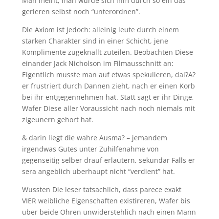
Man meint, man wurde sich ihm durch so ein das
gerieren selbst noch “unterordnen”.
Die Axiom ist Jedoch: alleinig leute durch einem
starken Charakter sind in einer Schicht, jene
Komplimente zugeknallt zuteilen. Beobachten Diese
einander Jack Nicholson im Filmausschnitt an:
Eigentlich musste man auf etwas spekulieren, dai?A?
er frustriert durch Dannen zieht, nach er einen Korb
bei ihr entgegennehmen hat. Statt sagt er ihr Dinge,
Wafer Diese aller Voraussicht nach noch niemals mit
zigeunern gehort hat.
& darin liegt die wahre Ausma? – jemandem
irgendwas Gutes unter Zuhilfenahme von
gegenseitig selber drauf erlautern, sekundar Falls er
sera angeblich uberhaupt nicht “verdient” hat.
Wussten Die leser tatsachlich, dass parece exakt
VIER weibliche Eigenschaften existireren, Wafer bis
uber beide Ohren unwiderstehlich nach einen Mann