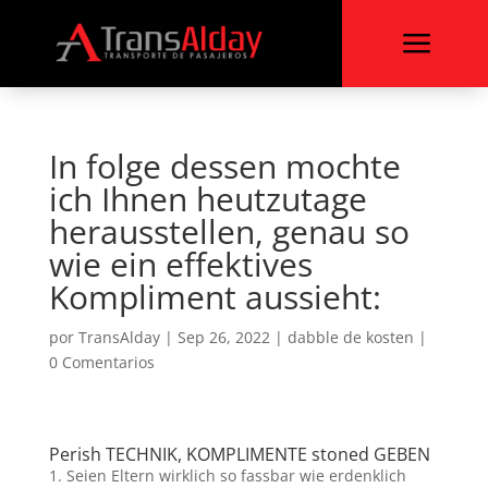
a
In folge dessen mochte
ich Ihnen heutzutage
herausstellen, genau so
wie ein effektives
Kompliment aussieht:
por
TransAlday
|
Sep 26, 2022
|
dabble de kosten
|
0 Comentarios
Perish TECHNIK, KOMPLIMENTE stoned GEBEN
1. Seien Eltern wirklich so fassbar wie erdenklich